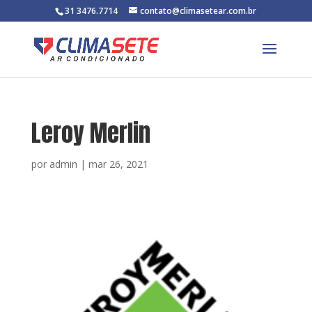
31 3476.7714
contato@climasetear.com.br
Leroy Merlin
por
admin
|
mar 26, 2021