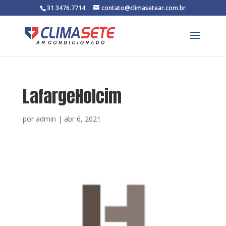
31 3476.7714
contato@climasetear.com.br
LafargeHolcim
por
admin
|
abr 6, 2021