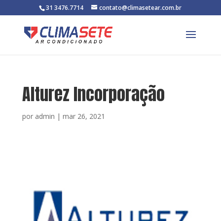
31 3476.7714
contato@climasetear.com.br
Alturez Incorporação
por
admin
|
mar 26, 2021